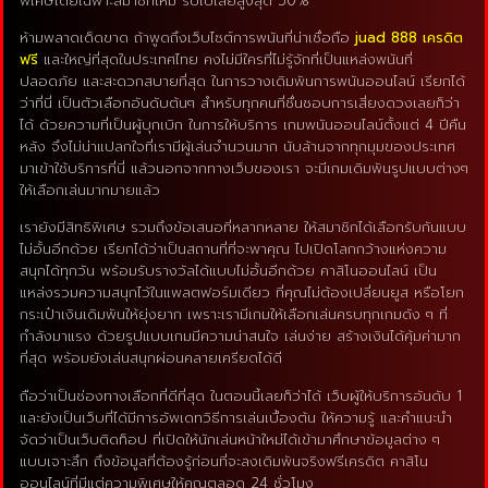
พิเศษโดยเฉพาะสมาชิกใหม่ รับไปเลยสูงสุด 50%
ห้ามพลาดเด็ดขาด ถ้าพูดถึงเว็บไซต์การพนันที่น่าเชื่อถือ
juad 888 เครดิต
ฟรี
และใหญ่ที่สุดในประเทศไทย คงไม่มีใครที่ไม่รู้จักที่เป็นแหล่งพนันที่
ปลอดภัย และสะดวกสบายที่สุด ในการวางเดิมพันการพนันออนไลน์ เรียกได้
ว่าที่นี่ เป็นตัวเลือกอันดับต้นๆ สำหรับทุกคนที่ชื่นชอบการเสี่ยงดวงเลยก็ว่า
ได้ ด้วยความที่เป็นผู้บุกเบิก ในการให้บริการ เกมพนันออนไลน์ตั้งแต่ 4 ปีคืน
หลัง
จึงไม่น่าแปลกใจที่เรามีผู้เล่นจำนวนมาก นับล้านจากทุกมุมของประเทศ
มาเข้าใช้บริการที่นี่ แล้วนอกจากทางเว็บของเรา จะมีเกมเดิมพันรูปแบบต่างๆ
ให้เลือกเล่นมากมายแล้ว
เรายังมีสิทธิพิเศษ รวมถึงข้อเสนอที่หลากหลาย ให้สมาชิกได้เลือกรับกันแบบ
ไม่อั้นอีกด้วย เรียกได้ว่าเป็นสถานที่ที่จะพาคุณ ไปเปิดโลกกว้างแห่งความ
สนุกได้ทุกวัน พร้อมรับรางวัลได้แบบไม่อั้นอีกด้วย คาสิโนออนไลน์ เป็น
แหล่งรวมความสนุกไว้ในแพลตฟอร์มเดียว ที่คุณไม่ต้องเปลี่ยนยูส หรือโยก
กระเป๋าเงินเดิมพันให้ยุ่งยาก เพราะเรามีเกมให้เลือกเล่นครบทุกเกมดัง ๆ ที่
กำลังมาแรง ด้วยรูปแบบเกมมีความน่าสนใจ เล่นง่าย สร้างเงินได้คุ้มค่ามาก
ที่สุด พร้อมยังเล่นสนุกผ่อนคลายเครียดได้ดี
ถือว่าเป็นช่องทางเลือกที่ดีที่สุด ในตอนนี้เลยก็ว่าได้ เว็บผู้ให้บริการอันดับ 1
และยังเป็นเว็บที่ได้มีการอัพเดทวิธีการเล่นเบื้องต้น ให้ความรู้ และคำแนะนำ
จัดว่าเป็นเว็บติดท็อป ที่เปิดให้นักเล่นหน้าใหม่ได้เข้ามาศึกษาข้อมูลต่าง ๆ
แบบเจาะลึก ถึงข้อมูลที่ต้องรู้ก่อนที่จะลงเดิมพันจริงฟรีเครดิต คาสิโน
ออนไลน์ที่มีแต่ความพิเศษให้คุณตลอด 24 ชั่วโมง