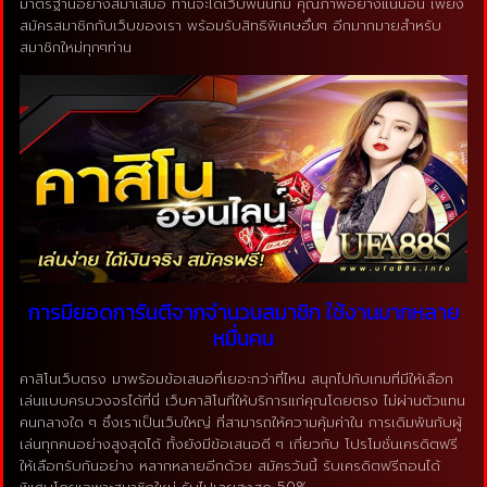
มาตรฐานอย่างสม่ำเสมอ ท่านจะได้เว็บพนันที่มี คุณภาพอย่างแน่นอน เพียง
สมัครสมาชิกกับเว็บของเรา พร้อมรับสิทธิพิเศษอื่นๆ อีกมากมายสำหรับ
สมาชิกใหม่ทุกๆท่าน
การมียอดการันตีจากจำนวนสมาชิก ใช้งานมากหลาย
หมื่นคน
คาสิโนเว็บตรง มาพร้อมข้อเสนอที่เยอะกว่าที่ไหน สนุกไปกับเกมที่มีให้เลือก
เล่นแบบครบวงจรได้ที่นี่ เว็บคาสิโนที่ให้บริการแก่คุณโดยตรง ไม่ผ่านตัวแทน
คนกลางใด ๆ ซึ่งเราเป็นเว็บใหญ่ ที่สามารถให้ความคุ้มค่าใน การเดิมพันกับผู้
เล่นทุกคนอย่างสูงสุดได้ ทั้งยังมีข้อเสนอดี ๆ เกี่ยวกับ โปรโมชั่นเครดิตฟรี
ให้เลือกรับกันอย่าง หลากหลายอีกด้วย สมัครวันนี้ รับเครดิตฟรีถอนได้