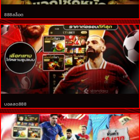
888สล็อต
บอลสด888