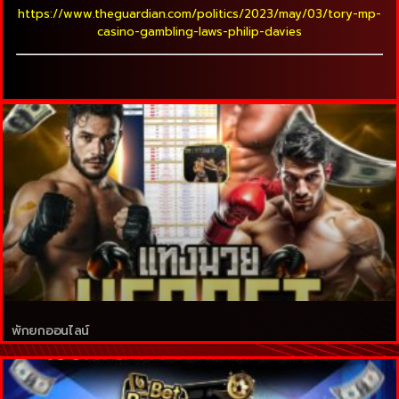
https://www.theguardian.com/politics/2023/may/03/tory-mp-
casino-gambling-laws-philip-davies
พักยกออนไลน์