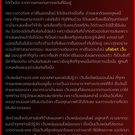
ได้ทำเงิน จากการแทงเกมการพนันที่มีอยู่
เพราะเอาจริงๆ คาสิโนออนไลน์ ได้เงินจริงมือถือ ด้วยและด้วยเหตุผลนี้
เอง
ที่ทุกคนสามารถเข้า เล่นกันได้ ทันทีทันด่วน ได้เลยหรือแม้ไม่มีทุนทรัพย์ที่
จะนำมาเล่นเพื่อทำกำไร แต่เลือกที่จะรับเครดิตฟรีกัน ได้ด้วยจะได้มีไว้ใช้เล่น
กัน ไม่ต้องมีเงินก็เล่นกันได้แล้ว เพราะมีเช่นกันที่จำกัดตัวเองในการเล่นเพราะ
ถ้าเล่นหนักแล้วไม่ได้เงิน ก็เป็นความเสี่ยงที่ทุกคนต้องดูกันให้ดี แต่อย่างที่
บอกเมื่อไรมั่นใจการที่จะทำอะไรที่เพิ่มมากขึ้นย่อมกำกับได้อยู่ เพราะทุกอย่าง
จะจบได้ถ้าสามารถตอบ สนองความต้องการ คาสิโนออนไลน์
ufabet เว็บ
แม่
ของลูกค้าที่ดูกัน เพราะที่แน่ๆ ถ้าได้คาสิโนออนไลน์ฝากถอนเร็ว ก็เป็นสิ่งที่
มีค่าที่แย่งกัน เข้าเล่นกันแน่ๆ เพราะยิ่งชูสิ่งที่ทุกคนนั้นต้องการเมื่อนั้น ผู้คนก็
จะหลงไหลและเข้าเล่นกันทั้งนั้น
เว็บพนันต่างประเทศ หลายๆท่านคงยังไม่รู้ว่า เว็บไซต์พนันออนไลน์ ที่ทุกๆ
ท่านเคยพบเคยเล่นกันอยู่นั้น บางเว็บอาจจะมาจากต่างประเทศก็ได้ ซึ่งวันนี้
ค่ายเกมของเรา อยากจะมานำเสนอ เว็บพนันที่ส่งตรงจากต่างประเทศ มาให้
ทุกๆท่าน ได้รู้จักและสมัครสมาชิกกัน เพราะเว็บพนันเหล่านี้ จะเป็นเว็บที่ส่ง
ตรงจากบ่อนคาสิโนระดับโลก เรื่องคุณภาพไว้ใจได้เลย และการบริการที่เปิด
ให้บริการตลอด
อีกด้วยสำหรับท่านใดที่กำลังมองหา เว็บพนันออนไลน์ อยู่หล่ะก็ เราอยากจะ
แนะนำทุกๆท่านได้รู้จัก เว็บพนันออนไลน์ของเรา ซึ่งเป็นเว็บพนันที่ส่งตรง
จากต่างประเทศ เป็นเว็บที่ถูกพัฒนาโดยชาวต่างชาติ ที่มีศักยภาพ และรักษา