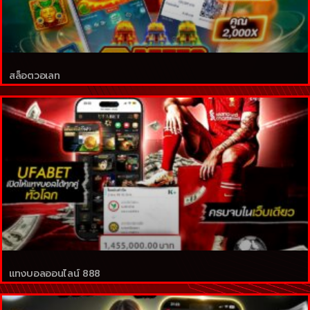
สล็อตวอเลท
แทงบอลออนไลน์ 888