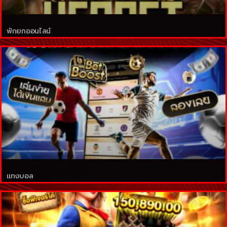
พักยกออนไลน์
แทงบอล