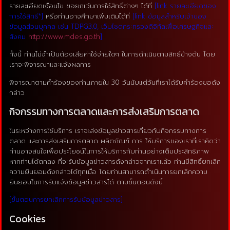
รายละเอียดเงื่อนไข ขอยกเว้นการใช้สิทธิ์ต่างๆ ได้ที่
[link รายละเอียดของ
การใช้สิทธิ์*]
หรือท่านอาจศึกษาเพิ่มเติมได้ที่
[link ข้อมูลสำหรับเจ้าของ
ข้อมูลส่วนบุคคล เช่น TDPG3.0, เว็บไซตกระทรวงดิจิทัลเพื่อเศรษฐกิจและ
สังคม
http://www.mdes.go.th
]
ทั้งนี้ ท่านไม่จำเป็นต้องเสียค่าใช้จ่ายใดๆ ในการดำเนินตามสิทธิ์ข้างต้น โดย
เราจะพิจารณาและแจ้งผลการ
พิจารณาตามคำร้องของท่านภายใน 30 วันนับแต่วันที่เราได้รับคำร้องขอดัง
กล่าว
กิจกรรมทางการตลาดและการส่งเสริมการตลาด
ในระหว่างการใช้บริการ เราจะส่งข้อมูลข่าวสารเกี่ยวกับกิจกรรมทางการ
ตลาด และการส่งเสริมการตลาด ผลิตภัณฑ์ การ ให้บริการของเราที่เราคิดว่า
ท่านอาจสนใจเพื่อประโยชน์ในการให้บริการกับท่านอย่างเต็มประสิทธิภาพ
หากท่านได้ตกลง ที่จะรับข้อมูลข่าวสารดังกล่าวจากเราแล้ว ท่านมีสิทธิ์ยกเลิก
ความยินยอมดังกล่าวได้ทุกเมื่อ โดยท่านสามารถดำเนินการยกเลิกความ
ยินยอมในการรับแจ้งข้อมูลข่าวสารได้ ตามขั้นตอนดังนี้
[ขั้นตอนการยกเลิกการรับข้อมูลข่าวสาร]
Cookies