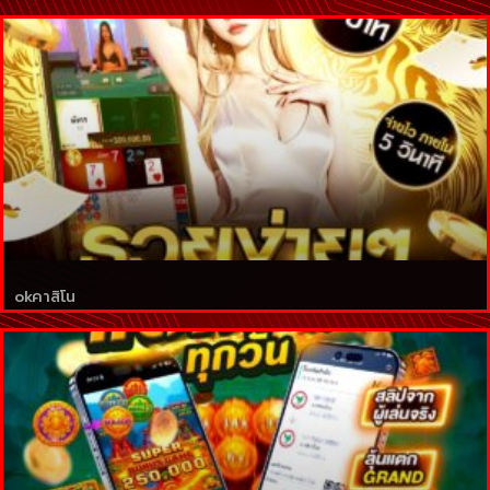
okคาสิโน