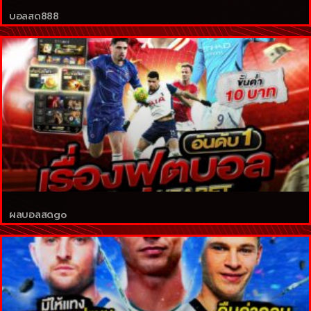
บอลสด888
ผลบอลสดgo