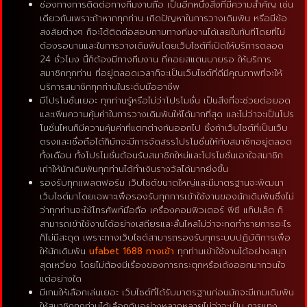
ช่องทางการติดต่อทางทีมงานถือ เป็นอีกหนึ่งสิ่งที่มีความสำคัญ เช่น
เดียวกันเพราะถ้าหากทุกท่าน เกิดปัญหาในการวางเดิมพัน หรือมีข้อ
สงสัยต่างๆ ก็จะได้ติดต่อสอบถามทางทีมงานได้เลยในทันทีโดยที่ไม่
ต้องรอนานและในการวางเดิมพันโดยเว็บไซต์ที่เปิดให้บริการตลอด
24 ชั่วโมง นี้ก็ต้องมีทางทีมงาน ที่คอยสแตนบายรอ ให้บริการ
สมาชิกทุกท่าน ที่อยู่ตลอดเวลาก็จะเป็นเว็บไซต์ที่ดีมีคุณภาพที่จะให้
บริการสมาชิกทุกท่านในระดับมืออาชีพ
มีโปรโมชั่นเยอะ ทุกท่านรู้หรือไม่ว่าโปรโมชั่น เป็นสิ่งที่จะช่วยต่อยอด
และเพิ่มความคุ้มค่าในการวางเดิมพันให้ได้มากที่สุด และไม่ว่าจะเป็นโปร
โมชั่นไหนก็มีความคุ้มค่าที่แตกต่างกันออกไป ซึ่งถ้าเว็บไซต์ที่เป็นเว็บ
ตรงและเชื่อถือได้ก็มักจะมีการจัดสรรโปรโมชั่นให้กับสมาชิกอยู่ตลอด
ทั้งเดือน ทั้งโปรโมชั่นต้อนรับสมาชิกใหม่และโปรโมชั่นเอาใจสมาชิก
เก่าให้นักเดิมพันทุกท่านได้ทำเงินรางวัลได้มากยิ่งขึ้น
รองรับทุกแพลตฟอร์ม เว็บไซต์ขนาดใหญ่และมีมาตรฐานจะพัฒนา
เว็บไซต์มาโดยเฉพาะเพื่อรองรับทุกการเข้าใช้งานของนักเดิมพันซึ่งไม่
ว่าทุกท่านจะใช้โทรศัพท์มือถือ เครื่องคอมพิวเตอร์ พีซี แท็ปเล็ต ก็
สามารถเข้าใช้งานได้อย่างเสถียรและลื่นไหลไม่ว่าจะกดทำรายการอะไร
ก็ไม่มีสะดุด เพราะทางเว็บไซต์สามารถรองรับทุกระบบปฏิบัติการเพื่อ
ให้นักเดิมพัน
ufabet 1688 ทางเข้า
ทุกท่านเข้าใช้งานได้อย่างสนุก
สุดเหวี่ยง โดยไม่ต้องมีเรื่องของการกระตุกหรือเด้งออกมากวนใจ
แต่อย่างใด
มีเกมให้เลือกเล่นเยอะ เว็บไซต์ที่ได้รับมาตรฐานก่อนมักจะมีเกมเดิมพัน
ให้สมาชิกทุกท่านได้เลือกกันอย่างหลากหลายไม่ว่าจะเป็น การแทง