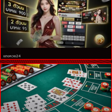
แทงหวย24