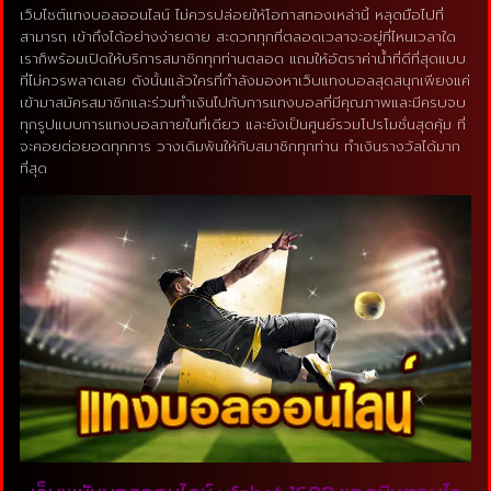
เว็บไซต์แทงบอลออนไลน์ ไม่ควรปล่อยให้โอกาสทองเหล่านี้ หลุดมือไปที่
สามารถ เข้าถึงได้อย่างง่ายดาย สะดวกทุกที่ตลอดเวลาจะอยู่ที่ไหนเวลาใด
เราก็พร้อมเปิดให้บริการสมาชิกทุกท่านตลอด แถมให้อัตราค่าน้ำที่ดีที่สุดแบบ
ที่ไม่ควรพลาดเลย ดังนั้นแล้วใครที่กำลังมองหาเว็บแทงบอลสุดสนุกเพียงแค่
เข้ามาสมัครสมาชิกและร่วมทำเงินไปกับการแทงบอลที่มีคุณภาพและมีครบจบ
ทุกรูปแบบการแทงบอลภายในที่เดียว และยังเป็นศูนย์รวมโปรโมชั่นสุดคุ้ม ที่
จะคอยต่อยอดทุกการ วางเดิมพันให้กับสมาชิกทุกท่าน ทำเงินรางวัลได้มาก
ที่สุด