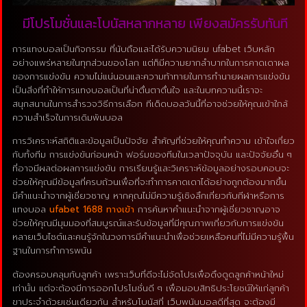
มีโปรโมชั่นและโบนัสหลากหลาย เพียงสมัครรับทันที
การแทงบอลเป็นกิจกรรม ที่นับถือและได้รับความนิยม ufabet เว็บหลัก
อย่างแพร่หลายในทุกส่วนของโลก แต่ก็มีความยากลำบากในการคาดเดาผล
ของการแข่งขัน ความไม่แน่นอนและความท้าทายในการทำนายผลการแข่งขัน
เป็นสิ่งที่ทำให้การแทงบอลเป็นที่น่าตื่นตาตื่นใจ และในบทความนี้เราจะ
สนุกสนานในการสำรวจวิธีการเลือก ทีเด็ดบอลวันนี้ที่อาจช่วยให้คุณเข้าใกล้
ความสำเร็จในการเดิมพันบอล
การวิเคราะห์สถิติและข้อมูลเป็นปัจจัย สำคัญที่ช่วยให้คุณทำความ เข้าใจเกี่ยว
กับทั้งทีม การแข่งขันก่อนหน้า ฟอร์มของทีมในเวลาปัจจุบัน และปัจจัยอื่น ๆ
ที่อาจมีผลต่อผลการแข่งขัน การเรียนรู้และวิเคราะห์ข้อมูลอย่างรอบคอบจะ
ช่วยให้คุณมีข้อมูลที่ครบถ้วนเพื่อที่จะทำการคาดเดาได้อย่างถูกต้องมากขึ้น
มีคำแนะนำจากผู้เชี่ยวชาญ หากคุณไม่มีความรู้เชิงลึกเกี่ยวกับกีฬาหรือการ
แทงบอล
ufabet 1688 ทางเข้า
การค้นหาคำแนะนำจากผู้เชี่ยวชาญอาจ
ช่วยให้คุณมีมุมมองที่สมบูรณ์และรับข้อมูลที่มีคุณภาพเกี่ยวกับการแข่งขัน
หลายเว็บไซต์และคนรู้จักในวงการมีคำแนะนำเพื่อช่วยเหลือคนที่ไม่มีความรู้พื้น
ฐานในการทำการพนัน
ต้องครอบคลุมกับลูกค้า เพราะเว็บที่ดีจะไม่จัดโปรเพื่อดึงดูดลูกค้าหน้าใหม่
เท่านั้น แต่จะต้องมีการออกโปรโมชั่นดี ๆ เพื่อมอบสิทธิประโยชน์ให้แก่ลูกค้า
ขาประจำด้วยเช่นเดียวกัน สำหรับโบนัสที่ เว็บพนันบอลดีที่สุด จะต้องมี