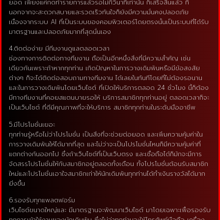
ยอด เพียงแค่กดทำรายการแล้วรอไม่กี่วินาทีเท่านั้น ก็เสร็จสิ้นแล้ว ที่
นอกจากจะสะดวกสบายและรวดเร็วทันใจก็ยังมีความมั่นคงปลอดภัย
เนื่องจากระบบ AI ที่เป็นระบบของคอมพิวเตอร์โดยตรงนั้นเป็นระบบที่ได้รับ
มาตรฐานและปลอดภัยมากที่สุดนั่นเอง
4.ติดต่อง่าย มีทีมงานดูแลตลอดเวลา
ช่องทางการติดต่อทางทีมงาน ถือเป็นอีกหนึ่งสิ่งที่มีความสำคัญ เช่น
เดียวกันเพราะถ้าหากทุกท่าน เกิดปัญหาในการวางเดิมพันหรือมีข้อสงสัย
ต่างๆ ก็จะได้ติดต่อสอบถามทางทีมงาน ได้เลยในทันทีโดยที่ไม่ต้องรอนาน
และในการวางเดิมพันโดยเว็บไซต์ ที่เปิดให้บริการตลอด 24 ชั่วโมง นี้ก็ต้อง
มีทางทีมงานที่คอยสแตนบายรอให้ บริการสมาชิกทุกท่านอยู่ ตลอดเวลาก็จะ
เป็นเว็บไซต์ ที่ดีมีคุณภาพที่จะให้บริการ สมาชิกทุกท่านในระดับมืออาชีพ
5.มีโปรโมชั่นเยอะ
ทุกท่านรู้หรือไม่ว่าโปรโมชั่น เป็นสิ่งที่จะช่วยต่อยอด และเพิ่มความคุ้มค่าใน
การวางเดิมพันให้ได้มากที่สุด และไม่ว่าจะเป็นโปรโมชั่นไหนก็มีความคุ้มค่าที่
แตกต่างกันออกไป ซึ่งถ้าเว็บไซต์ที่เป็นเว็บตรง และเชื่อถือได้ก็มักจะมีการ
จัดสรรโปรโมชั่นให้กับสมาชิกอยู่ตลอดทั้งเดือน ทั้งโปรโมชั่นต้อนรับสมาชิก
ใหม่และโปรโมชั่นเอาใจสมาชิกเก่าให้นักเดิมพันทุกท่านได้ทำเงินรางวัลได้มาก
ยิ่งขึ้น
6.รองรับทุกแพลตฟอร์ม
เว็บไซต์ขนาดใหญ่และ มีมาตรฐานจะพัฒนาเว็บไซต์ มาโดยเฉพาะเพื่อรองรับ
ทุกการเข้าใช้งานของนักเดิมพัน ซึ่งไม่ว่าทุกท่านจะใช้โทรศัพท์มือถือ เครื่อง