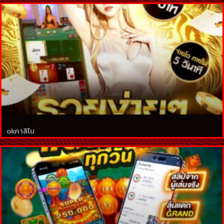
okคาสิโน