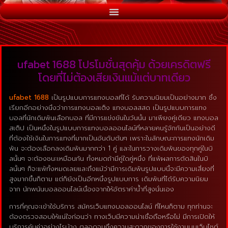
ufabet 1688 โปรโมชั่นสุดคุ้ม ด้วยเครดิตฟรี
โดยที่ไม่ต้องเสียเงินแม้แต่บาทเดียว
ufabet 1688
เป็นรูปแบบการแทงบอลที่ได้ รับความนิยมเป็นอย่างมาก ซึ่ง
เรียกอีกอย่างนึงว่าการแทงบอลเต็ง แทงบอลสสด เป็นรูปแบบการแทง
บอลที่นักเดิมพันเลือกบอล ที่มีการแข่งขันในวันนั้น มาเพียงคู่เดียว แทงบอล
สเต็ป เป็นหนึ่งในรูปแบบการแทงบอลออนไลน์ที่หลายคนรู้จักกันเป็นอย่างดี
ที่ต้องใช้เงินในการแทงที่มากเป็นอันดับต้นๆ เพราะในลักษณะการแทงนักเดิม
พัน จะต้องเลือกลงเดิมพันมากกว่า 1 คู่ และในการวางเดิมพันของทุกคู่ในบิ
ลนั้นๆ จะต้องชนะเหมือนกัน ทั้งหมดถ้ามีคู่ใดคู่หนึ่ง ที่แพ้ผลการตัดสินในบิ
ลนั้นๆ ก็จะแพ้ทั้งหมดเลยและถึงแม้ว่ามีการเดิมพันรูปแบบนี้จะมีความเสี่ยงที่
สูงมากขึ้นก็ตาม แต่ก็ยังเป็นอีกหนึ่งรูปแบบการ เดิมพันที่ได้รับความนิยม
จาก นักพนันบอลออนไลน์เนื่องจากให้อัตราค่าน้ำที่สูงนั่นเอง
การที่คุณจะเข้าใช้บริการ สมัครเว็บแทงบอลออนไลน์ ที่ไหนก็ตาม ทุกท่านจะ
ต้องตรวจสอบให้แน่ใจก่อนว่า ทางเว็บมีความน่าเชื่อถือหรือไม่ มีการเปิดให้
บริการคุ้มค่าอย่างไรบ้าง ตลอดจนถึงความสะดวกของการใช้งานบนเว็บไซต์