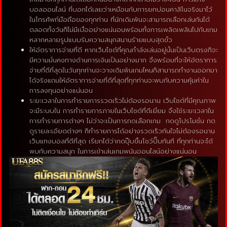
บอลออนไลน์ ที่บอกได้เลยว่าเหมือนกับการยกบ่อนคาสิโนจริงมาไว้
ในโทรศัพท์มือถือของทุกท่าน ที่นักเดิมพันจะสามารถเลือกเล่นกันได้
ตลอดทั้งวันก็ไม่มีเบื่ออย่างแน่นอนพร้อมทั้งการเพลิดเพลินไปกับเกม
หลากหลายรูปแบบรับความสนุกสนานร้ายแบบสุดขั้ว
ให้อัตราการจ่ายที่ดี หากเว็บไซต์ที่คุณกำลังเล่นอยู่นั้นเป็นเว็บตรงก็จะ
มีความมั่นคงทางด้านการเงินเป็นอย่างมาก จึงพร้อมที่จะให้อัตราการ
จ่ายที่ดีที่สุดในวันทุกท่านจะวางเดิมพันเกมไหนก็สามารถทำงานออกมา
ได้จริงแถมให้อัตราการจ่ายที่ดีที่สุดที่ทุกท่านจะพบกับความคุ้มค่าใน
การลงทุนอย่างแน่นอน
ระยะเวลาในการทำรายการรวดเร็วไม่ต้องรอนาน เว็บไซต์ที่มีคุณภาพ
จะมีระบบใน การทำรายการภายในเว็บไซต์ที่ดีเยี่ยม จึงใช้ระยะเวลาใน
การทำรายการต่างๆ ไม่ว่าจะเป็นการกดเลือกเกม กดดูโปรโมชั่น กด
ดูรายละเอียดต่างๆ ก็ทำรายการได้อย่างรวดเร็วทันใจไม่ต้องรอนาน
เว็บแทงบอลที่ดีที่สุด เรียกได้ว่ากดปุ๊บขึ้นโชว์ปั๊บทันที ที่ทุกท่านจะได้
พบกับความสนุก ในการเข้าเล่นเกมพนันออนไลน์อย่างแน่นอน