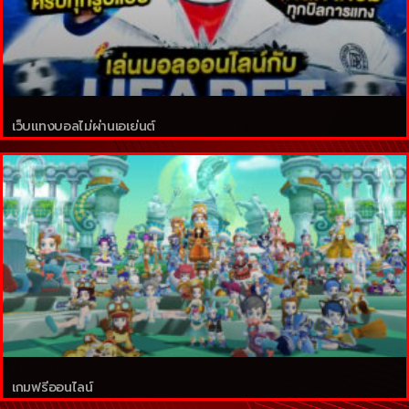
เว็บแทงบอลไม่ผ่านเอเย่นต์
เกมฟรีออนไลน์