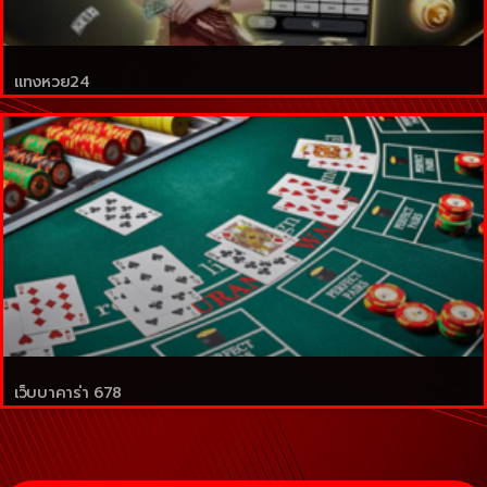
แทงหวย24
เว็บบาคาร่า 678