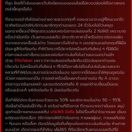
ที่สุด ใครที่กำลังมองหาเว็บไซต์แทงบอลออนไลน์ไม่ควรปล่อยให้โอกาสทอง
เหล่านี้หลุดมือไป
ที่สามารถเข้าถึงได้อย่างง่ายดายสะดวกทุกที่ ตลอดเวลาจะอยู่ที่ไหนเวลาใด
เราก็พร้อมเปิดให้บริการสมาชิกทุกท่านตลอด 24 ชั่วโมงไม่มีวันหยุด
นอกจากนี้แนะนำให้คุณตรวจสอบฟอร์มการเล่นของทั้ง 2 ทีมให้ดี เพราะบาง
ครั้งเจ้ามือหรือ เว็บแทงบอลสเต็ป มักจะตีราคาค่าน้ำหรืออัตราต่อรองผิด
พลาดคลาดเคลื่อนไปบ้าง โดยเฉพาะในลีกล่าง ๆ ของฟุตบอลอังกฤษที่ฝีมือ
มันจะสูสีทัดเทียมกัน
ทำให้วิเคราะห์ได้ยากไม่เหมือนกับทีมใหญ่ ๆ ที่มีฝีมือ
เก่งกาจและอย่าลืมตรวจสอบฟอร์มการเล่นทั้งในบ้านและนอกบ้านอีก
ด้วย
911ufabet
เพราะว่าการเล่นของทีมเล็กก็จะมีปัจจัยแตกต่างเช่น
เดียวกัน ไม่เหมือนกับทีมใหญ่ ๆ ที่ได้มีโอกาสไปเยือนไปเล่นในสนามหลาก
หลายที่ทำให้มีประสบการณ์เจนจัดนั่นเอง นอกจากนี้ยังแนะนำให้คุณดูฟอร์ม
ด้วยการแยกออกเป็น การเหย้าหรือเยือนยกตัวอย่างเช่น ทีม A อาจจะ
เก่งกาจมากในเกมเหย้า และชนะติดต่อกันถึง 6 เกมแต่ถ้าเปลี่ยนเป็นเกม
เยือนแล้วละก็ แพ้ติดต่อกัน 6 นัดเช่นเดียวกัน
ซึ่งทำให้มีอัตราในการชนะโดยรวม 50% และอัตราชนะในบ้าน 90 – 95%
ดังนั้นถ้าเป็นเช่นนี้ถ้าทีม A เตะในบ้านก็มีโอกาส ที่จะชนะมากกว่านั่นเอง สรุป
สุดท้ายนี้การแทงบอลสเต็ป
ufa365 มือถือ
ไม่ใช่เรื่องที่เข้าใจยากเลย เพียง
แต่คุณจะต้องเลือก วิธีการแทงให้ดีว่าต้องการ ทายผลผู้ชนะ, ทายผลทีมต่อ
– ทีมรอง หรืออื่นๆ ต้องมีข้อมูลในทีมที่คุณต้องการจะเล่นเพิ่มเติม ห้ามทาย
แบบมั่วๆ เด็ดขาดและที่สำคัญ ufa365 ก็คือเลือกเว็บแทงบอลสเต็ปที่มี