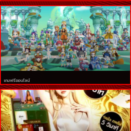
เกมฟรีออนไลน์