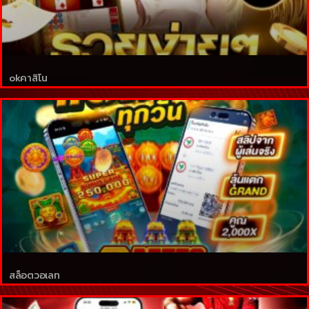
okคาสิโน
สล็อตวอเลท