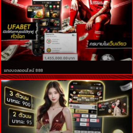
แทงบอลออนไลน์ 888