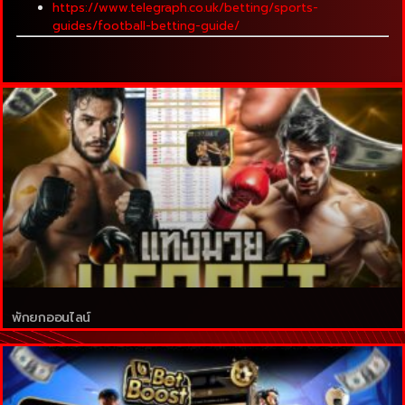
https://www.telegraph.co.uk/betting/sports-
guides/football-betting-guide/
พักยกออนไลน์