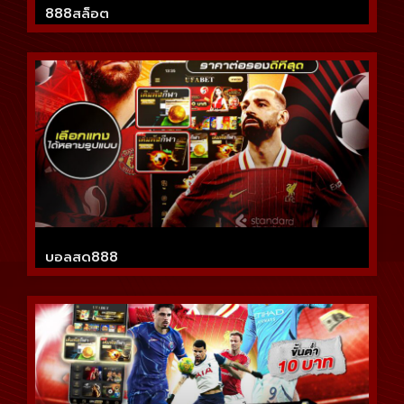
888สล็อต
บอลสด888