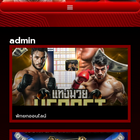
admin
พักยกออนไลน์