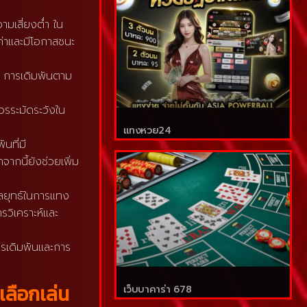
วามเสี่ยงต่ำ ใน
ค่าและมีโอกาสชนะ
ัญ การเดิมพันตาม
ควรระมัดระวังใน
แทงหวย24
นที่มี
ากนี้ยังช่วยเพิ่ม
ลยุทธ์ในการแทง
วิเคราะห์และ
ารเดิมพันและการ
เลือกเล่น
เว็บบาคาร่า 678