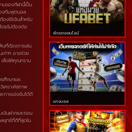
ามของกีฬานี้เป็น
ของทีมฟุตบอล
ต้องใช้เงินสำหรับ
 โดยไม่ต้องต่อ
พักยกออนไลน์
ันที่ต้องการเล่น
่นเก่าๆ อาจช่วย
 เพื่อให้คุณทราบ
การศึกษาและ
รวิเคราะห์สภาพ
ะการแข่งขันได้ดี
แทงบอล
ะบบเงินฝากและถอน
ุทธ์ที่ดีที่สุดใน