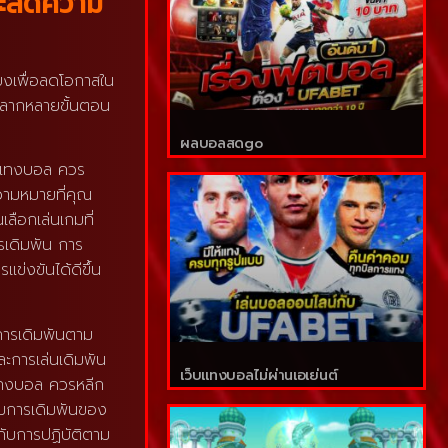
และลดความ
่ยงเพื่อลดโอกาสใน
ยหลากหลายขั้นตอน
ผลบอลสดgo
ารแทงบอล ควร
ความหมายที่คุณ
ลือกเล่นเกมที่
ารเดิมพัน การ
ข่งขันได้ดีขึ้น
อการเดิมพันตาม
ละการเล่นเดิมพัน
เว็บแทงบอลไม่ผ่านเอเย่นต์
รแทงบอล ควรหลีก
ตามการเดิมพันของ
ู่กับการปฏิบัติตาม