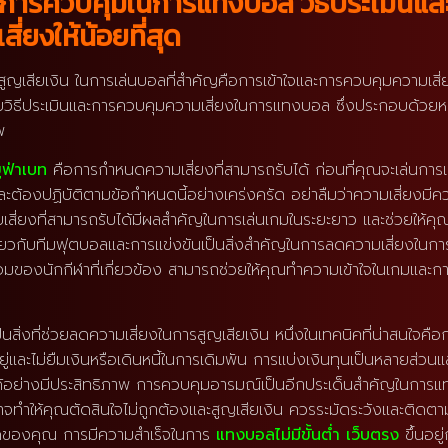
และการควบคุมในการแทงบอล วิธีประเมิน
เสี่ยงให้น้อยที่สุด
สูญเสียเงิน ในการเล่นบอลที่สำคัญคือการเข้าใจและการควบคุมความเสี
ี่ยวกับวิธีประเมินและการควบคุมความเสี่ยงในการแทงบอล ซึ่งประกอบด้ว
พ
ูฟ่าเบท
คือการกำหนดความเสี่ยงที่สามารถรับได้ ก่อนที่คุณจะเล่นก
ะต้องปฏิบัติตามข้อกำหนดนี้อย่างเคร่งครัด อย่าลืมว่าความเสี่ยงมี
สี่ยงที่สามารถรับได้มีผลสำคัญในการเล่นเกมในระยะยาว และช่วยให้คุณเ
ลเกี่ยวกับทีมฟุตบอลและการแข่งขันเป็นสิ่งสำคัญในการลดความเสี่ยงในก
ของนักกีฬาที่เกี่ยวข้อง สามารถช่วยให้คุณทำความเข้าใจในเกมและการแ
ป็นสิ่งที่ช่วยลดความเสี่ยงในการสูญเสียเงิน หนึ่งในเทคนิคที่น่าสนใจคื
ยู่และไม่ยืมเงินหรือเดินหนี้ในการเดิมพัน การแบ่งเงินทุนเป็นหลายส่วนแ
ียได้อย่างมีประสิทธิภาพ การควบคุมอารมณ์เป็นอีกประเด็นสำคัญในกา
ีอาจทำให้คุณตัดสินใจไม่ถูกต้องและสูญเสียเงิน ควรระมัดระวังและติด
ี่สุดของคุณ การมีความสำเร็จในการ
แทงบอลไม่มีขั้นต่ำ เว็บตรง
ขึ้นอย