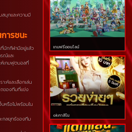
ามสนุกและความมี
ในการชนะ
เกมฟรีออนไลน์
นักกีฬามีอยู่แล้ว
ารณ์และ
ห์เกมฟุตบอลที่
าะห์และเลือกเล่น
ถของทีมที่แข่ง
บหรือไม่พร้อมใน
okคาสิโน
ละกลยุทธ์ของทีม