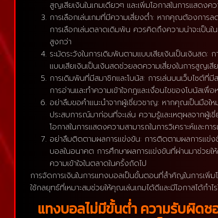
สูญเสียเงินในเกมเดียวๆ และเพิ่มโอกาสในการแสดงค
การเลือกเล่นเกมที่มีความเสี่ยงต่ำ: หากคุณต้องการ
การเลือกเล่นตลาดเดิมพัน ควรคิดถึงความน่าจะเป็นในก
สูงกว่า
ระมัดระวังในการเดิมพันตามแบบเสียเงินเป็นเงินสด: การ
แบบเสียเงินเป็นเงินสดช่วยลดความเสี่ยงในการสูญเสีย
การเดิมพันที่มีสมาชิกและโบนัส: การเล่นบนเว็บไซต์ที่
การอ่านและทำความเข้าใจกฎและเงื่อนไขของโบนัสเพื่อห
อย่าลืมขอคำแนะนำจากผู้เชี่ยวชาญ: หากคุณเป็นมือให
ประสบการณ์มาก่อนที่จะเล่น ความรู้และเหตุผลจากผู้เ
โอกาสในการแสดงความสามารถในการวิเคราะห์และการเลื
อย่าลืมติดตามผลการแข่งขัน: การติดตามผลการแข่งขั
บอลในอนาคต การศึกษาผลการแข่งขันที่ผ่านมาช่วยให้ค
ความเข้าใจในตลาดในครั้งถัดไป
การจัดการเงินในการแทงบอลเป็นขั้นตอนที่สำคัญในการเพิ่ม
ใช้กลยุทธ์ที่เหมาะสมช่วยให้คุณเล่นเกมได้ดีและมีโอกาสได้กำ
แทงบอลไม่มีขั้นต่ำ ความรับผิด