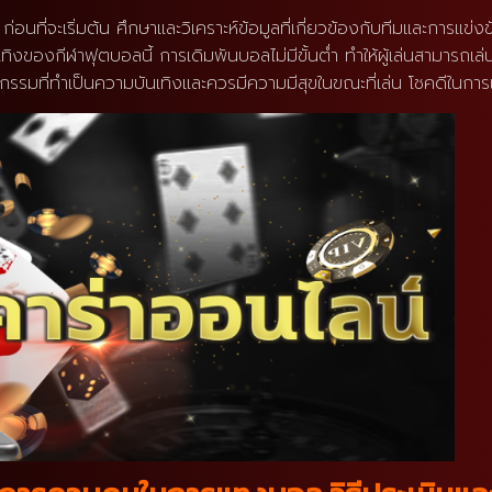
ก่อนที่จะเริ่มต้น ศึกษาและวิเคราะห์ข้อมูลที่เกี่ยวข้องกับทีมและการแข่ง
งของกีฬาฟุตบอลนี้ การเดิมพันบอลไม่มีขั้นต่ำ ทำให้ผู้เล่นสามารถเล่
จกรรมที่ทำเป็นความบันเทิงและควรมีความมีสุขในขณะที่เล่น โชคดีใ