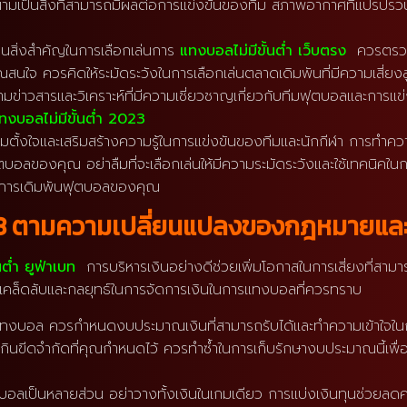
็นสิ่งที่สามารถมีผลต่อการแข่งขันของทีม สภาพอากาศที่แปรปรวน
ป็นสิ่งสำคัญในการเลือกเล่นการ
แทงบอลไม่มีขั้นต่ำ เว็บตรง
ควรตรวจ
ุณสนใจ ควรคิดให้ระมัดระวังในการเลือกเล่นตลาดเดิมพันที่มีความเสี่ยง
ามข่าวสารและวิเคราะห์ที่มีความเชี่ยวชาญเกี่ยวกับทีมฟุตบอลและการแ
งบอลไม่มีขั้นต่ำ 2023
ามตั้งใจและเสริมสร้างความรู้ในการแข่งขันของทีมและนักกีฬา การทำคว
บอลของคุณ อย่าลืมที่จะเลือกเล่นให้มีความระมัดระวังและใช้เทคนิคในก
ีในการเดิมพันฟุตบอลของคุณ
2023 ตามความเปลี่ยนแปลงของกฎหมายแล
นต่ำ ยูฟ่าเบท
การบริหารเงินอย่างดีช่วยเพิ่มโอกาสในการเสี่ยงที่สาม
าเคล็ดลับและกลยุทธ์ในการจัดการเงินในการแทงบอลที่ควรทราบ
ารแทงบอล ควรกำหนดงบประมาณเงินที่สามารถรับได้และทำความเข้าใจ
่เกินขีดจำกัดที่คุณกำหนดไว้ ควรทำซ้ำในการเก็บรักษางบประมาณนี้เพื่
ทงบอลเป็นหลายส่วน อย่าวางทั้งเงินในเกมเดียว การแบ่งเงินทุนช่วยลด