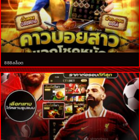
888สล็อต