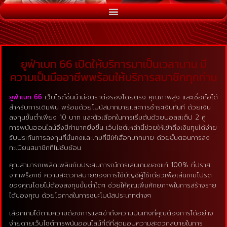
ยูฟ่าเบท 66 เปิดให้บริการมาเป็นเวลานาน มี
ความเป็นมืออาชีพพร้อมให้บริการสมาชิกทุกท่าน
ยูฟ่าเบท 66
เว็บไซต์ชั้นนำมีอัตราต่อรองโดยตรง คุณภาพสูง และเชื่อถือได้
สำหรับการเดิมพัน พร้อมด้วยโบนัสมากมายและการชำระเงินทันที ด้วยเงิน
ลงทุนขั้นต่ำเพียง 10 บาท และตัวเลือกในการเริ่มต้นด้วยบอลสเต็ป 2 คู่
การพนันออนไลน์จึงมีค่ามากยิ่งขึ้น เว็บไซต์เหล่านี้ช่วยให้เข้าถึงเงินทุนได้ง่าย
รับประกันการลงทุนที่มั่นคงและเกมที่มีให้เลือกมากมาย ด้วยขั้นตอนการลง
ทะเบียนสมาชิกที่ไม่ซับซ้อน
คุณสามารถเพลิดเพลินกับประสบการณ์การเล่นเกมของแท้ 100% ที่ปราศ
จากพร็อกซี ความสะดวกสบายของการใช้บัญชีผู้ใช้เดียวเพื่อเล่นเกมโปรด
ของคุณโดยไม่ต้องลงทุนขั้นต่ำใดๆ ช่วยให้คุณเพิ่มศักยภาพในการสร้างราย
ได้ของคุณ ด้วยโอกาสในการชนะโบนัสประเภทต่างๆ
เลือกเกมได้ตามความต้องการและเข้าถึงความบันเทิงที่คุณต้องการได้อย่าง
ง่ายดายเว็บไซต์การพนันออนไลน์ที่ดีที่สุดมอบความสะดวกสบายในการ