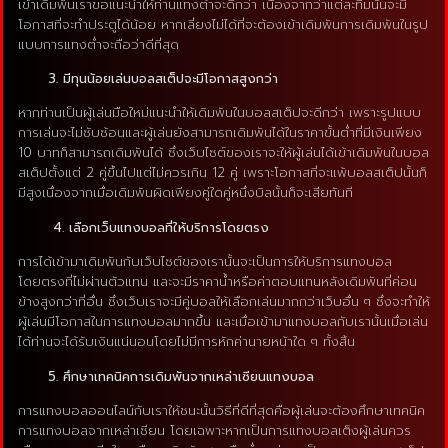
เข้าเดิมพันเราขอแนะนำให้ท่านแทงต่ำจะดีกว่า เนื่องจากว่าแต่ละทีมนั้นจะมี
โอกาสที่จะทำประตูได้น้อย หากเลี่ยงไม่ได้ที่จะต้องเข้าเดิมพันการเดิมพันในรูป
แบบการแทงต่ำจะถือว่าดีที่สุด
3. มีทุนน้อยเล่นบอลสเต็ปจะมีโอกาสสูงกว่า
หากท่านเป็นผู้เล่นมือใหม่แนะนำให้เดิมพันในบอลสเต็ปจะดีกว่า เพราะรูปแบบ
การเล่นจะไม่ซับซ้อนและผู้เล่นยังสามารถเดิมพันได้ในราคาขั้นต่ำที่มีเงินเพียง
10 บาทก็สามารถเดิมพันได้ ซึ่งเว็บไซต์ของเราจะให้ผู้เล่นได้เข้าเดิมพันในบอล
สเต็ปตั้งแต่ 2 คู่ขึ้นไปแต่ไม่ควรเกิน 12 คู่ เพราะโอกาสที่จะแพ้บอลสเต็ปนั้นก็
มีสูงเนื่องจากเมื่อเดิมพันผิดเพียงคู่ใดคู่หนึ่งบิลนั้นก็จะเสียทันที
4. เลือกเว็บแทงบอลที่ให้บริการโดยตรง
การได้เข้ามาเดิมพันกับเว็บไซต์ของเรานั้นจะเป็นการให้บริการแทงบอล
โดยตรงที่ไม่ผ่านตัวแทน และจะมีราคาน้ำหรือค่าตอบแทนหลังเดิมพันที่ค่อน
ข้างสูงกว่าที่อื่น ซึ่งเว็บเราจะมีคู่บอลให้เลือกเล่นมากกว่าเว็บอื่น ๆ ซึ่งจะทำให้
ผู้เล่นมีโอกาสในการแทงบอลมากขึ้น และเมื่อเข้ามาแทงบอลกับเรานั้นเมื่อเล่น
ได้ท่านจะได้รับเงินแน่นอนโดยไม่มีการหักค่านายหน้าใด ๆ ทั้งสิ้น
5. ศึกษาเทคนิคการเดิมพันจากเหล่าเซียนแทงบอล
การแทงบอลออนไลน์กับเราให้ชนะนั้นวิธีที่ดีที่สุดคือผู้เล่นจะต้องศึกษาเทคนิค
การแทงบอลจากเหล่าเซียน โดยเฉพาะหากเป็นการแทงบอลเต็งผู้เล่นควร