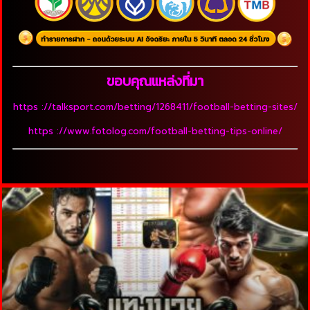
ขอบคุณแหล่งที่มา
https ://talksport.com/betting/1268411/football-betting-sites/
https ://www.fotolog.com/football-betting-tips-online/