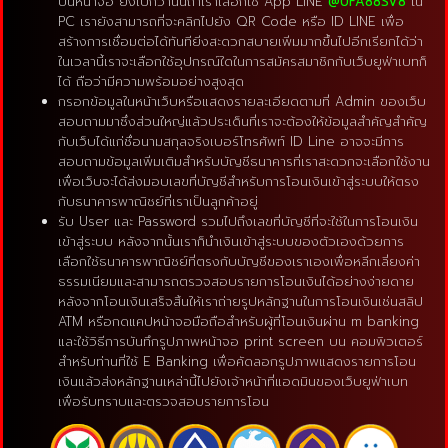
บนหน้าจอ ยิ่งไปกว่านั้นถ้าเราเลือกใช้ App LINE
@UFA88SV8
ใน
PC เรายังสามารถที่จะคลิกไปยัง QR Code หรือ ID LINE เพื่อ
สร้างการเชื่อมต่อได้ทันทียิ่งสะดวกสบายเพิ่มมากขึ้นไปอีกเรียกได้ว่า
ในเวลานี้เราจะเลือกใช้อุปกรณ์ใดในการสมัครสมาชิกกับเว็บยูฟ่าเบทก็
ได้ ถือว่ามีความพร้อมอย่างสูงสุด
กรอกข้อมูลในหน้าเว็บหรือแสดงรายละเอียดตามที่ Admin ของเว็บ
สอบถามมาซึ่งส่วนใหญ่แล้วประเด็นที่เราจะต้องให้ข้อมูลสำคัญสำคัญ
กับเว็บได้แก่ชื่อนามสกุลจริงเบอร์โทรศัพท์ ID Line อาจจะมีการ
สอบถามข้อมูลเพิ่มเติมสำหรับบัญชีธนาคารที่เราสะดวกจะเลือกใช้งาน
เพื่อเว็บจะได้ส่งมอบเลขที่บัญชีสำหรับการโอนเงินเข้าสู่ระบบให้ตรง
กับธนาคารพาณิชย์ที่เราเป็นลูกค้าอยู่
รับ User และ Password รวมไปถึงเลขที่บัญชีที่จะใช้ในการโอนเงิน
เข้าสู่ระบบ หลังจากนั้นเราก็นำเงินเข้าสู่ระบบของตัวเองด้วยการ
เลือกใช้ธนาคารพาณิชย์ที่ตรงกับบัญชีของเราเองเพื่อหลีกเลี่ยงค่า
ธรรมเนียมและสามารถตรวจสอบรายการโอนเงินได้อย่างง่ายดาย
หลังจากโอนเงินเสร็จสิ้นให้เราถ่ายรูปหลักฐานในการโอนเงินเช่นสลิป
ATM หรือกดแคปหน้าจอมือถือสำหรับผู้ที่โอนเงินผ่าน m banking
และใช้วิธีการบันทึกรูปภาพหน้าจอ print screen บน คอมพิวเตอร์
สำหรับท่านที่ใช้ E Banking เพื่อคัดลอกรูปภาพแสดงรายการโอน
เงินแล้วส่งหลักฐานเหล่านี้ไปยังเจ้าหน้าที่แอดมินของเว็บยูฟ่าเบท
เพื่อรับทราบและตรวจสอบรายการโอน