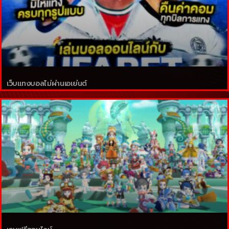
เว็บแทงบอลไม่ผ่านเอเย่นต์